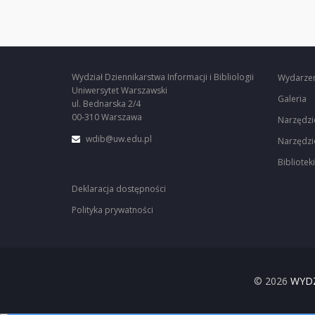
Wydział Dziennikarstwa Informacji i Bibliologii
Wydarze
Uniwersytet Warszawski
Galeria
ul. Bednarska 2/4
00-310 Warszawa
Narzędzi
wdib@uw.edu.pl
Narzędzi
Biblioteki
Deklaracja dostępności
Polityka prywatności
© 2026
WYDZ