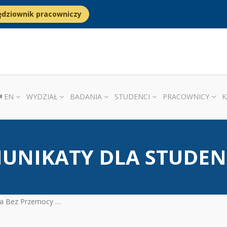
ędziownik pracowniczy
EN
WYDZIAŁ
BADANIA
STUDENCI
PRACOWNICY
K
UNIKATY DLA STUDE
cy – badania, webinary oraz szkolenia