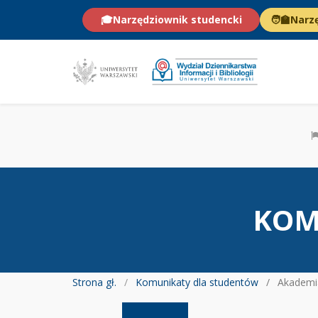
🎓
Narzędziownik studencki
🧑‍🏫
Narz
KOM
Strona gł.
Komunikaty dla studentów
Akademia Bez Przemo