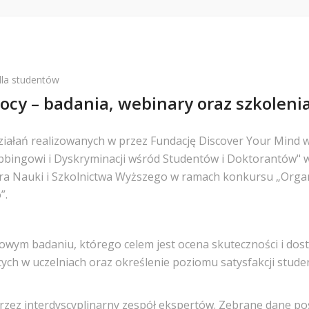
la studentów
cy – badania, webinary oraz szkoleni
ziałań realizowanych w przez Fundację Discover Your Mind 
obbingowi i Dyskryminacji wśród Studentów i Doktorantów"
tra Nauki i Szkolnictwa Wyższego w ramach konkursu „Orga
”.
wym badaniu, którego celem jest ocena skuteczności i dos
h w uczelniach oraz określenie poziomu satysfakcji studen
rzez interdyscyplinarny zespół ekspertów. Zebrane dane p