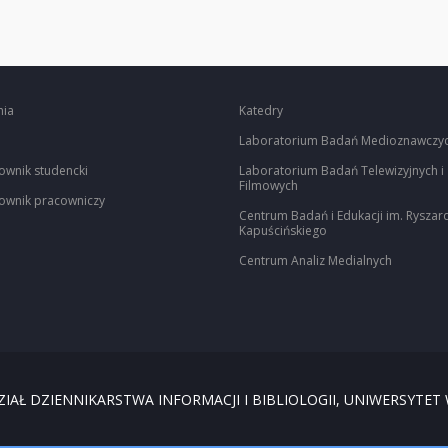
nia
Katedry
Laboratorium Badań Medioznawczy
ownik studencki
Laboratorium Badań Telewizyjnych i
Filmowych
ownik pracowniczy
Centrum Badań i Edukacji im. Ryszar
Kapuścińskiego
Centrum Analiz Medialnych
IAŁ DZIENNIKARSTWA INFORMACJI I BIBLIOLOGII, UNIWERSYTET