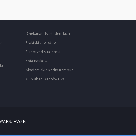
Dziekanat ds. studenckich
ch
Praktyki zawodowe
Samorząd studencki
Koła naukowe
da
Akademickie Radio Kampus
Klub absolwentów UW
 WARSZAWSKI