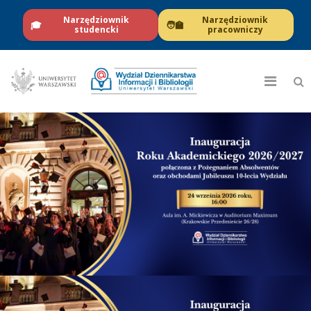
Narzędziownik
Narzędziownik
🎓
🧑‍🏫
studencki
pracowniczy