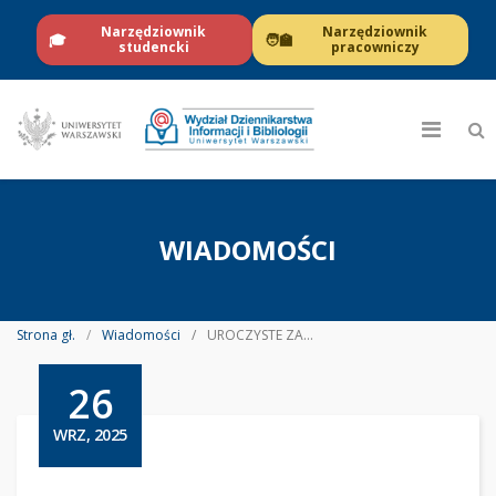
Narzędziownik
Narzędziownik
🎓
🧑‍🏫
studencki
pracowniczy
WIADOMOŚCI
Strona gł.
Wiadomości
UROCZYSTE ZAKOŃCZENIE STUDIÓW PODYPLOMOWYCH DEDYKOWANYCH PRACOWNIKOM BUW I BIBLIOTEKOM WYDZIAŁOWYM
26
WRZ, 2025