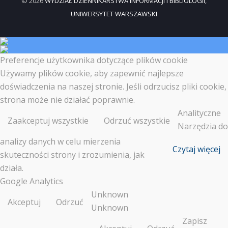
© 2026
WYDZIAŁ DZIENNIKARSTWA INFORMACJI I BIBLIOLOGII,
UNIWERSYTET WARSZAWSKI
Preferencje użytkownika dotyczące plików cookie
Używamy plików cookie, aby zapewnić najlepsze
doświadczenia na naszej stronie. Jeśli odrzucisz pliki cookie,
strona może nie działać poprawnie.
Analityczne
Zaakceptuj wszystkie
Odrzuć wszystkie
Narzędzia do
analizy danych w celu mierzenia
Czytaj więcej
skuteczności strony i zrozumienia, jak
działa.
Google Analytics
Unknown
Akceptuj
Odrzuć
Unknown
Zapisz