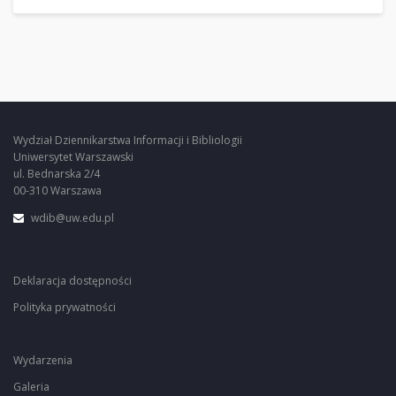
Wydział Dziennikarstwa Informacji i Bibliologii
Uniwersytet Warszawski
ul. Bednarska 2/4
00-310 Warszawa
wdib@uw.edu.pl
Deklaracja dostępności
Polityka prywatności
Wydarzenia
Galeria