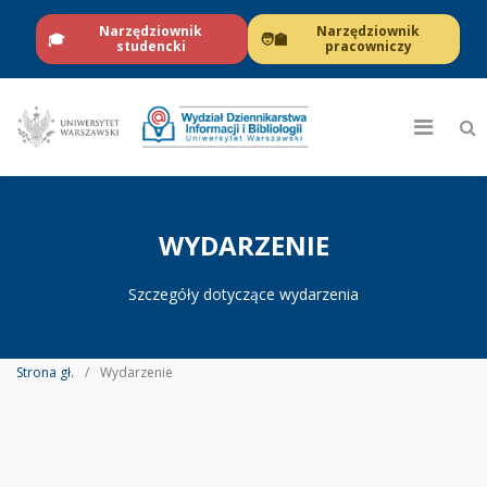
Narzędziownik
Narzędziownik
🎓
🧑‍🏫
studencki
pracowniczy
WYDARZENIE
Szczegóły dotyczące wydarzenia
Strona gł.
Wydarzenie