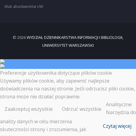
Klub absolwentów UW
© 2026
WYDZIAŁ DZIENNIKARSTWA INFORMACJI I BIBLIOLOGII,
UNIWERSYTET WARSZAWSKI
Preferencje użytkownika dotyczące plików cookie
Używamy plików cookie, aby zapewnić najlepsze
doświadczenia na naszej stronie. Jeśli odrzucisz pliki cookie,
strona może nie działać poprawnie.
Analityczne
Zaakceptuj wszystkie
Odrzuć wszystkie
Narzędzia do
analizy danych w celu mierzenia
Czytaj więcej
skuteczności strony i zrozumienia, jak