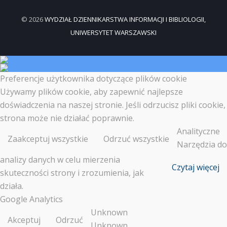
© 2026
WYDZIAŁ DZIENNIKARSTWA INFORMACJI I BIBLIOLOGII,
UNIWERSYTET WARSZAWSKI
Preferencje użytkownika dotyczące plików cookie
Używamy plików cookie, aby zapewnić najlepsze
doświadczenia na naszej stronie. Jeśli odrzucisz pliki cookie,
strona może nie działać poprawnie.
Analityczne
Zaakceptuj wszystkie
Odrzuć wszystkie
Narzędzia do
analizy danych w celu mierzenia
Czytaj więcej
skuteczności strony i zrozumienia, jak
działa.
Google Analytics
Unknown
Akceptuj
Odrzuć
Unknown