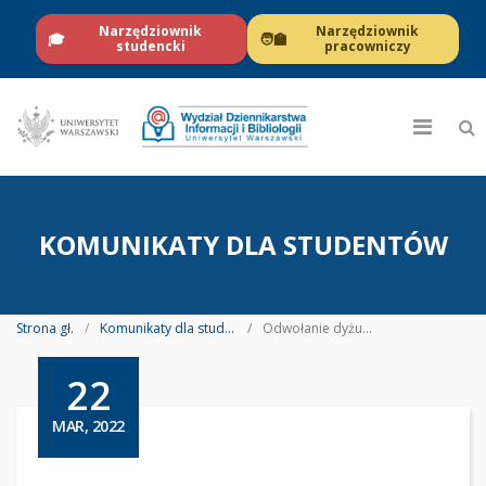
Narzędziownik
Narzędziownik
🎓
🧑‍🏫
studencki
pracowniczy
KOMUNIKATY DLA STUDENTÓW
Strona gł.
Komunikaty dla studentów
Odwołanie dyżuru i zajęć dr Adama Jachimczyka w dniu 22 III 2022 r.
22
MAR, 2022