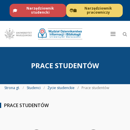
Narzędziownik
Narzędziownik
🎓
🧑‍🏫
studencki
pracowniczy
PRACE STUDENTÓW
Strona gł.
Studenci
Życie studenckie
Prace studentów
PRACE STUDENTÓW