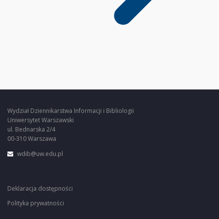
Wydział Dziennikarstwa Informacji i Bibliologii
Uniwersytet Warszawski
ul. Bednarska 2/4
00-310 Warszawa
wdib@uw.edu.pl
Deklaracja dostępności
Polityka prywatności