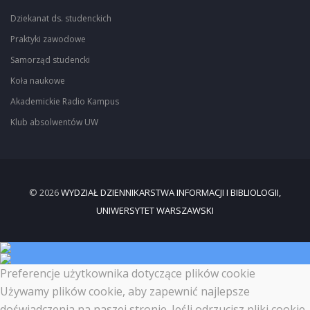
Dziekanat ds. studenckich
Praktyki zawodowe
Samorząd studencki
Koła naukowe
Akademickie Radio Kampus
Klub absolwentów UW
© 2026
WYDZIAŁ DZIENNIKARSTWA INFORMACJI I BIBLIOLOGII,
UNIWERSYTET WARSZAWSKI
Preferencje użytkownika dotyczące plików cookie
Używamy plików cookie, aby zapewnić najlepsze
doświadczenia na naszej stronie. Jeśli odrzucisz pliki cookie,