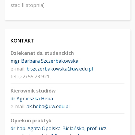
stac. II stopnia)
KONTAKT
Dziekanat ds. studenckich
mgr Barbara Szczerbakowska
e-mail:
b.szczerbakowska@uw.edu.pl
tel: (22) 55 23 921
Kierownik studiów
dr Agnieszka Heba
e-mail:
ak.heba@uw.edu.pl
Opiekun praktyk
dr hab. Agata Opolska-Bielańska, prof. ucz.