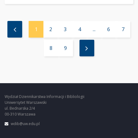
1
2
3
4
...
6
7
8
9
Wydział Dziennikarstwa Informacji i Bibliologii
Uniwersytet Warszawski
ul. Bednarska 2/4
00-310 Warszawa
wdib@uw.edu.pl