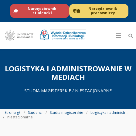
Narzędziownik
Narzędziownik
🎓
🧑‍🏫
studencki
pracowniczy
LOGISTYKA I ADMINISTROWANIE W
MEDIACH
STUDIA MAGISTERSKIE / NIESTACJONARNE
Strona gł.
Studenci
Studia magisterskie
Logistyka i administrowanie w mediach
niestacjonarne