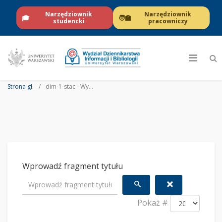
Narzędziownik
Narzędziownik
🎓
🧑‍🏫
studencki
pracowniczy
Strona gł.
dim-1-stac - Wydział Dziennikarstwa Informacji i Bibliologii UW
Wprowadź fragment tytułu
Pokaż #