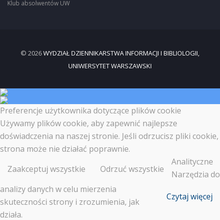
Klub absolwentów UW
© 2026
WYDZIAŁ DZIENNIKARSTWA INFORMACJI I BIBLIOLOGII,
UNIWERSYTET WARSZAWSKI
Preferencje użytkownika dotyczące plików cookie
Używamy plików cookie, aby zapewnić najlepsze
doświadczenia na naszej stronie. Jeśli odrzucisz pliki cookie,
strona może nie działać poprawnie.
Analityczne
Zaakceptuj wszystkie
Odrzuć wszystkie
Narzędzia do
analizy danych w celu mierzenia
Czytaj więcej
skuteczności strony i zrozumienia, jak
działa.