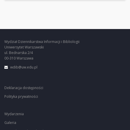
Wydział Dziennikarstwa Informacji i Bibliologii
Uniwersytet Warszawski
ul. Bednarska 2/4
00-310 Warszawa
wdib@uw.edu.pl
Deklaracja dostępności
Polityka prywatności
Wydarzenia
Galeria