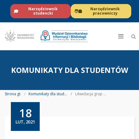
Narzędziownik
Narzędziownik
🎓
🧑‍🏫
studencki
pracowniczy
KOMUNIKATY DLA STUDENTÓW
Strona gł.
Komunikaty dla studentów
Likwidacja grup zajęciowych na studiach stacjonarnych na kierunku: dziennikarstwo i medioznawstwo
18
LUT, 2021