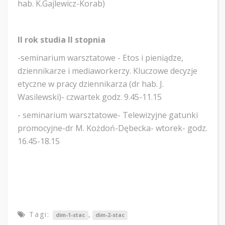
hab. K.Gajlewicz-Korab)
II rok studia II stopnia
-seminarium warsztatowe - Etos i pieniądze,
dziennikarze i mediaworkerzy. Kluczowe decyzje
etyczne w pracy dziennikarza (dr hab. J.
Wasilewski)- czwartek godz. 9.45-11.15
- seminarium warsztatowe- Telewizyjne gatunki
promocyjne-dr M. Kożdoń-Dębecka- wtorek- godz.
16.45-18.15
Tagi:
,
dim-1-stac
dim-2-stac