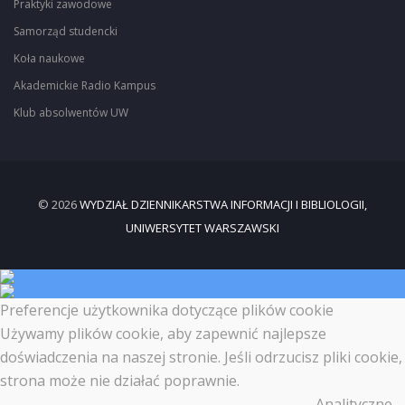
Praktyki zawodowe
Samorząd studencki
Koła naukowe
Akademickie Radio Kampus
Klub absolwentów UW
© 2026
WYDZIAŁ DZIENNIKARSTWA INFORMACJI I BIBLIOLOGII,
UNIWERSYTET WARSZAWSKI
Preferencje użytkownika dotyczące plików cookie
Używamy plików cookie, aby zapewnić najlepsze
doświadczenia na naszej stronie. Jeśli odrzucisz pliki cookie,
strona może nie działać poprawnie.
Analityczne