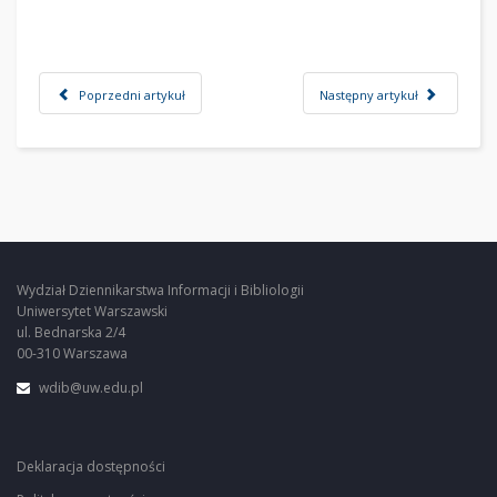
Poprzedni artykuł
Następny artykuł
Wydział Dziennikarstwa Informacji i Bibliologii
Uniwersytet Warszawski
ul. Bednarska 2/4
00-310 Warszawa
wdib@uw.edu.pl
Deklaracja dostępności