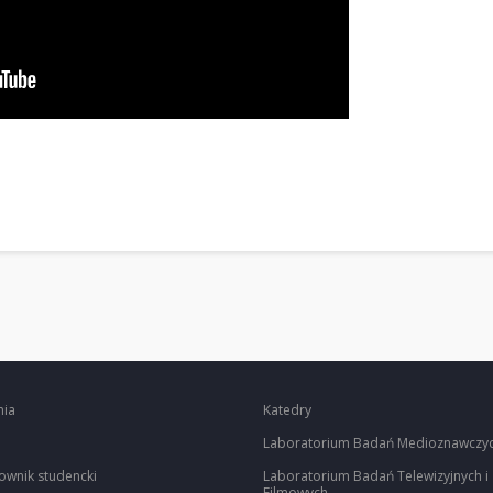
nia
Katedry
Laboratorium Badań Medioznawczy
ownik studencki
Laboratorium Badań Telewizyjnych i
Filmowych