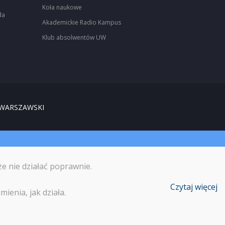
Koła naukowe
da
Akademickie Radio Kampus
Klub absolwentów UW
 WARSZAWSKI
że nie działać poprawnie.
Czytaj więcej
ienia, jak działa.