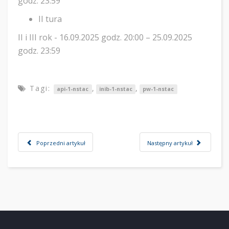
godz. 23:59
II tura
II i III rok - 16.09.2025 godz. 20:00 – 25.09.2025
godz. 23:59
Tagi:
,
,
api-1-nstac
inib-1-nstac
pw-1-nstac
Poprzedni artykuł
Następny artykuł