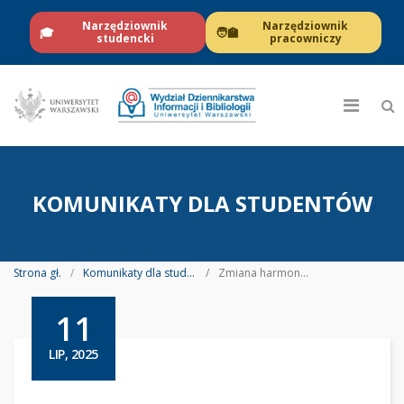
Narzędziownik
Narzędziownik
🎓
🧑‍🏫
studencki
pracowniczy
KOMUNIKATY DLA STUDENTÓW
Strona gł.
Komunikaty dla studentów
Zmiana harmonogramu rejestracji na zajęcia na semestr zimowy 2025/2026 dla II i III roku studiów niestacjonarnych (zaocznych) I stopnia na kierunkach: Architektura przestrzeni informacyjnych, Informacja naukowa i bibliotekoznawstwo, Publikowanie współcze
11
LIP, 2025