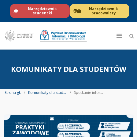
Narzędziownik
Narzędziownik
🎓
🧑‍🏫
studencki
pracowniczy
KOMUNIKATY DLA STUDENTÓW
Strona gł.
Komunikaty dla studentów
Spotkanie informacyjne w sprawie praktyk zawodowych dla studentów kierunku Dziennikarstwo i medioznawstwo