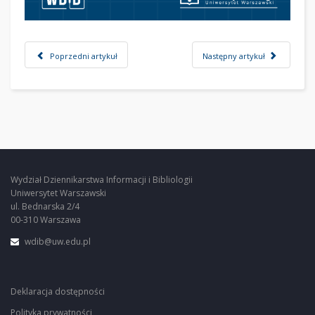
Poprzedni artykuł
Następny artykuł
Wydział Dziennikarstwa Informacji i Bibliologii
Uniwersytet Warszawski
ul. Bednarska 2/4
00-310 Warszawa
wdib@uw.edu.pl
Deklaracja dostępności
Polityka prywatności