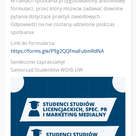
W ramach spotkania przygotowaliśmy anonimowy
formularz, przez który możecie zadawać dowolne
pytania dotyczące praktyk zawodowych.
Odpowiedzi na nie zostaną udzielone podczas
spotkania.
Link do formularza:
https://forms.gle/P9g2QQfmaFubmRdNA
Serdecznie zapraszamy!
Samorząd Studentów WDIB UW