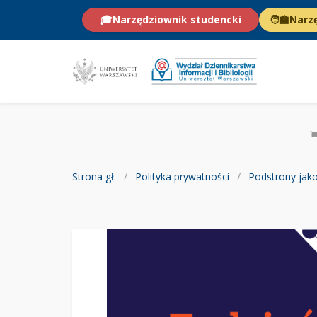
🎓
Narzędziownik studencki
🧑‍🏫
Narz
Strona gł.
Polityka prywatności
Podstrony jako