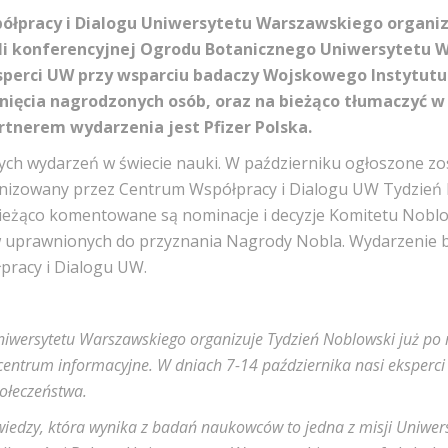
półpracy i Dialogu Uniwersytetu Warszawskiego organ
li konferencyjnej Ogrodu Botanicznego Uniwersytetu 
sperci UW przy wsparciu badaczy Wojskowego Instytutu
gnięcia nagrodzonych osób, oraz na bieżąco tłumaczyć w
tnerem wydarzenia jest Pfizer Polska.
zych wydarzeń w świecie nauki. W październiku ogłoszone z
nizowany przez Centrum Współpracy i Dialogu UW Tydzień 
ieżąco komentowane są nominacje i decyzje Komitetu Noblo
w uprawnionych do przyznania Nagrody Nobla. Wydarzenie 
racy i Dialogu UW.
iwersytetu Warszawskiego organizuje Tydzień Noblowski już po 
ntrum informacyjne. W dniach 7-14 października nasi eksperci
połeczeństwa.
edzy, która wynika z badań naukowców to jedna z misji Uniwersyt