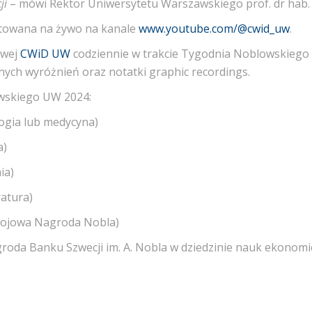
ji
– mówi Rektor Uniwersytetu Warszawskiego prof. dr hab. 
itowana na żywo na kanale
www.youtube.com/@cwid_uw
.
owej
CWiD UW
codziennie w trakcie Tygodnia Noblowskiego 
ych wyróżnień oraz notatki graphic recordings.
skiego UW 2024:
zjologia lub medycyna)
a)
chemia)
teratura)
Pokojowa Nagroda Nobla)
groda Banku Szwecji im. A. Nobla w dziedzinie nauk ekonomi