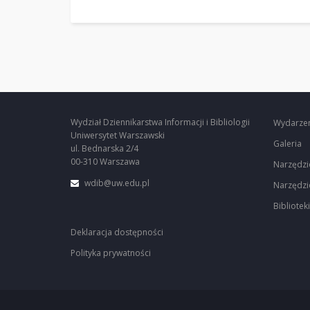
Wydział Dziennikarstwa Informacji i Bibliologii
Wydarze
Uniwersytet Warszawski
Galeria
ul. Bednarska 2/4
00-310 Warszawa
Narzędzi
wdib@uw.edu.pl
Narzędzi
Biblioteki
Deklaracja dostępności
Polityka prywatności