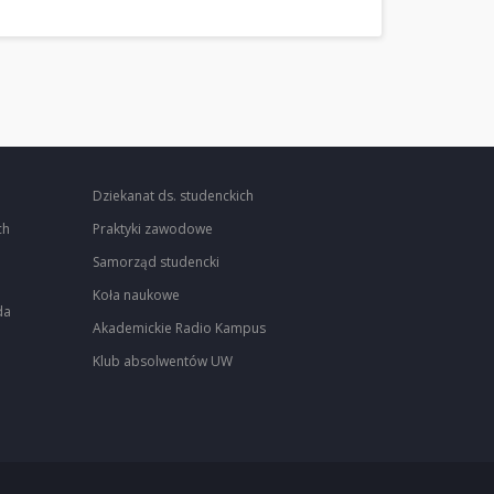
Dziekanat ds. studenckich
ch
Praktyki zawodowe
Samorząd studencki
Koła naukowe
da
Akademickie Radio Kampus
Klub absolwentów UW