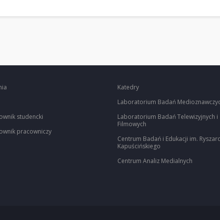
nia
Katedry
Laboratorium Badań Medioznawczy
ownik studencki
Laboratorium Badań Telewizyjnych i
Filmowych
ownik pracowniczy
Centrum Badań i Edukacji im. Ryszar
Kapuścińskiego
Centrum Analiz Medialnych