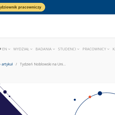
ędziownik pracowniczy
EN
WYDZIAŁ
BADANIA
STUDENCI
PRACOWNICY
K
 artykuł
Tydzień Noblowski na Uniwersytecie Warszawskim