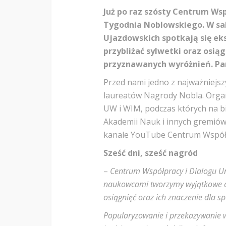
Już po raz szósty Centrum Ws
Tygodnia Noblowskiego. W sa
Ujazdowskich spotkają się ek
przybliżać sylwetki oraz osią
przyznawanych wyróżnień. Par
Przed nami jedno z najważniejs
laureatów Nagrody Nobla. Orga
UW i WIM, podczas których na b
Akademii Nauk i innych gremió
kanale YouTube Centrum Współp
Sześć dni, sześć nagród
–
Centrum Współpracy i Dialogu Un
naukowcami tworzymy wyjątkowe ce
osiągnięć oraz ich znaczenie dla s
Popularyzowanie i przekazywanie wi