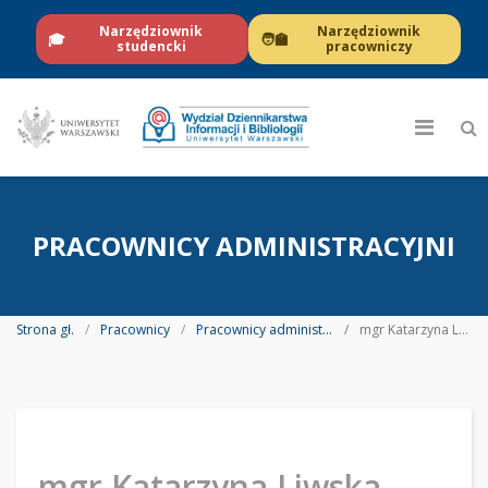
Narzędziownik
Narzędziownik
🎓
🧑‍🏫
studencki
pracowniczy
PRACOWNICY ADMINISTRACYJNI
Strona gł.
Pracownicy
Pracownicy administracyjni
mgr Katarzyna Liwska
mgr Katarzyna Liwska