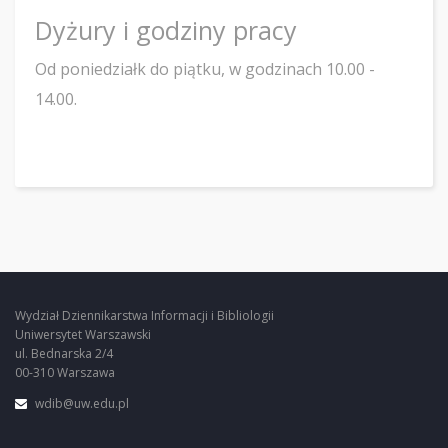
Dyżury i godziny pracy
Od poniedziałk do piątku, w godzinach 10.00 -
14.00.
Wydział Dziennikarstwa Informacji i Bibliologii
Uniwersytet Warszawski
ul. Bednarska 2/4
00-310 Warszawa
wdib@uw.edu.pl