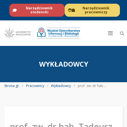
Narzędziownik
Narzędziownik
🎓
🧑‍🏫
studencki
pracowniczy
WYKŁADOWCY
Strona gł.
Pracownicy
Wykładowcy
prof. zw. dr hab. Tadeusz Kononiuk
prof. zw. dr hab. Tadeusz