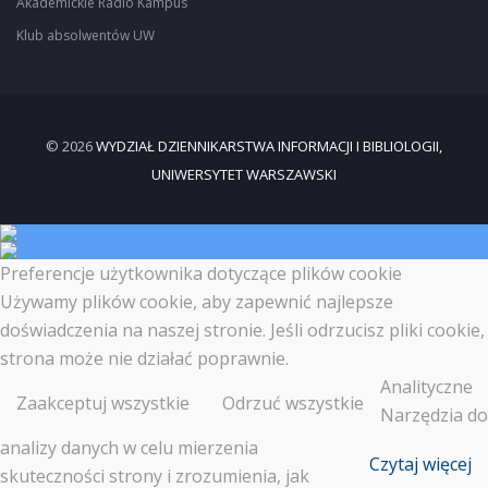
Akademickie Radio Kampus
Klub absolwentów UW
© 2026
WYDZIAŁ DZIENNIKARSTWA INFORMACJI I BIBLIOLOGII,
UNIWERSYTET WARSZAWSKI
Preferencje użytkownika dotyczące plików cookie
Używamy plików cookie, aby zapewnić najlepsze
doświadczenia na naszej stronie. Jeśli odrzucisz pliki cookie,
strona może nie działać poprawnie.
Analityczne
Zaakceptuj wszystkie
Odrzuć wszystkie
Narzędzia do
analizy danych w celu mierzenia
Czytaj więcej
skuteczności strony i zrozumienia, jak