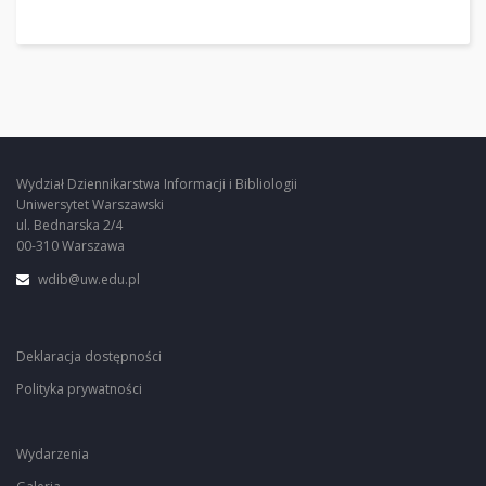
Wydział Dziennikarstwa Informacji i Bibliologii
Uniwersytet Warszawski
ul. Bednarska 2/4
00-310 Warszawa
wdib@uw.edu.pl
Deklaracja dostępności
Polityka prywatności
Wydarzenia