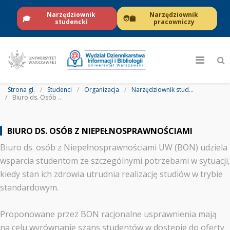
Narzędziownik
Narzędziownik
🎓
🧑‍🏫
studencki
pracowniczy
Strona gł.
Studenci
Organizacja
Narzędziownik studencki
Biuro ds. Osób z Niepełnosprawnościami
BIURO DS. OSÓB Z NIEPEŁNOSPRAWNOŚCIAMI
Biuro ds. osób z Niepełnosprawnościami UW (BON) udziela
wsparcia studentom ze szczególnymi potrzebami w sytuacji,
kiedy stan ich zdrowia utrudnia realizację studiów w trybie
standardowym.
Proponowane przez BON racjonalne usprawnienia mają
na celu wyrównanie szans studentów w dostępie do oferty