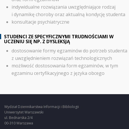
indywidualne rozwiązania uwzględniające rodzaj
i dynamikę choroby oraz aktualną kondycję studenta
konsultacje psychiatryczne
STUDENCI ZE SPECYFICZNYMI TRUDNOŚCIAMI W
UCZENIU SIĘ NP. Z DYSLEKSJĄ
dostosowanie formy egzaminów do potrzeb studenta
z uwzględnieniem rozwiązań technologicznych
możliwość dostosowania form egzaminów, w tym
egzaminu certyfikacyjnego z języka obcego
Wydział Dziennikarstwa Informacji i Bibliologii
Uniwersytet Warszawski
ul. Bednarska 2/4
00-310 Warszawa