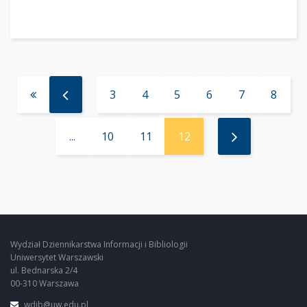
3
4
5
6
7
8
...
10
11
12
Wydział Dziennikarstwa Informacji i Bibliologii
Uniwersytet Warszawski
ul. Bednarska 2/4
00-310 Warszawa
wdib@uw.edu.pl