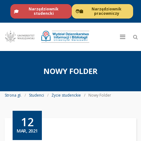
Narzędziownik
Narzędziownik
🎓
🧑‍🏫
studencki
pracowniczy
NOWY FOLDER
Strona gł.
Studenci
Życie studenckie
Nowy Folder
12
MAR, 2021