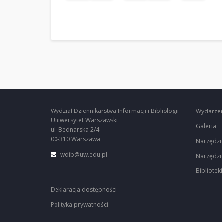
Wydział Dziennikarstwa Informacji i Bibliologii
Wydarze
Uniwersytet Warszawski
Galeria
ul. Bednarska 2/4
00-310 Warszawa
Narzędzi
wdib@uw.edu.pl
Narzędzi
Biblioteki
Deklaracja dostępności
Polityka prywatności