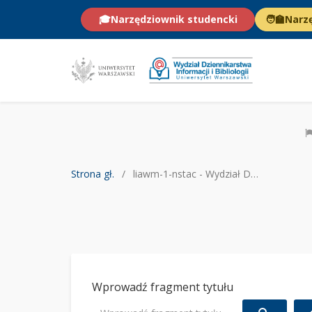
🎓
Narzędziownik studencki
🧑‍🏫
Narz
Strona gł.
liawm-1-nstac - Wydział Dziennikarstwa Informacji i Bibliologii UW
Wprowadź fragment tytułu