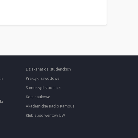
Dziekanat ds. studenckich
ch
Praktyki zawodowe
Samorząd studencki
Koła naukowe
da
Akademickie Radio Kampus
Klub absolwentów UW