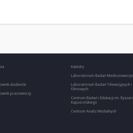
nia
Katedry
Laboratorium Badań Medioznawczy
ownik studencki
Laboratorium Badań Telewizyjnych i
Filmowych
ownik pracowniczy
Centrum Badań i Edukacji im. Ryszar
Kapuścińskiego
Centrum Analiz Medialnych