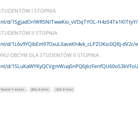
STUDENTÓW I STOPNIA
ment/d/1SgJadOrIWR5NITwwKio_vVDqTYOL-H4z04Te1KlTtyY/
STUDENTÓW II STOPNIA
ment/d/1L6v9YQibEm97OxuLXavxKh4vk_cLPZOKsc0QRj-dV2c/e
ZYKU OBCYM DLA STUDENTÓW II STOPNIA
ument/d/1SLuKaWYKyQCVgmWuq0nPQ6jbzFenfQU60oS3kVFoU
,
,
liawm-1-nstac
dim-2-stac
zbd-2-stac