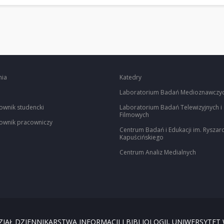
nia
Katedry
Laboratorium Badań Medioznawczy
ownik studencki
Laboratorium Badań Telewizyjnych i
Filmowych
ownik pracowniczy
Centrum Badań i Edukacji im. Ryszar
Kapuścińskiego
Centrum Analiz Medialnych
IAŁ DZIENNIKARSTWA INFORMACJI I BIBLIOLOGII, UNIWERSYTET