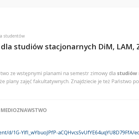
la studentów
dla studiów stacjonarnych DiM, LAM, Z
stwo ze wstępnymi planami na semestr zimowy dla
studiów 
kże plany zajęć fakultatywnych. Znajdziecie je też Państwo 
 I MEDIOZNAWSTWO
ment/d/1G-YlfI_wYbuoJPfP-aCQHvcs5vUfYE64uqYU8D79FfA/ed