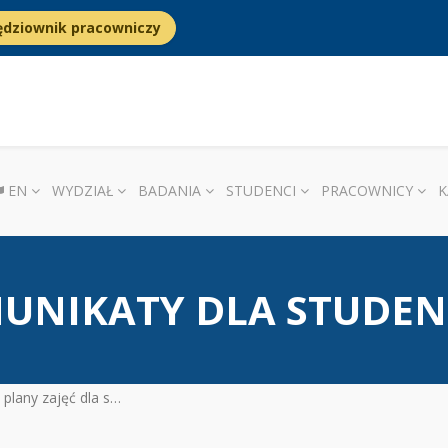
ędziownik pracowniczy
EN
WYDZIAŁ
BADANIA
STUDENCI
PRACOWNICY
K
UNIKATY DLA STUDE
diów stacjonarnych DiM, LAM, ZBD i zajęcia fakultatywne