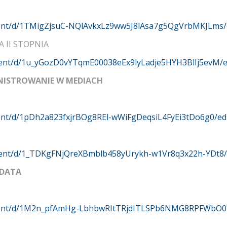
ment/d/1TMigZjsuC-NQlAvkxLz9ww5J8lAsa7g5QgVrbMKJLms/
 II STOPNIA
ment/d/1u_yGozD0vYTqmE00038eEx9lyLadje5HYH3BlIj5evM/e
MINISTROWANIE W MEDIACH
ent/d/1pDh2a823fxjrBOg8REl-wWiFgDeqsiL4FyEi3tDo6g0/ed
ment/d/1_TDKgFNjQreXBmblb458yUrykh-w1Vr8q3x22h-YDt8/
 DATA
ument/d/1M2n_pfAmHg-LbhbwRItTRjdITLSPb6NMG8RPFWbO0