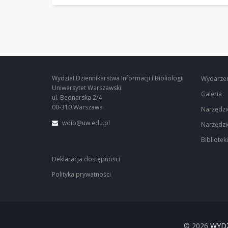
Wydział Dziennikarstwa Informacji i Bibliologii
Wydarze
Uniwersytet Warszawski
Galeria
ul. Bednarska 2/4
00-310 Warszawa
Narzędzi
wdib@uw.edu.pl
Narzędzi
Biblioteki
Deklaracja dostępności
Polityka prywatności
© 2026
WYDZ