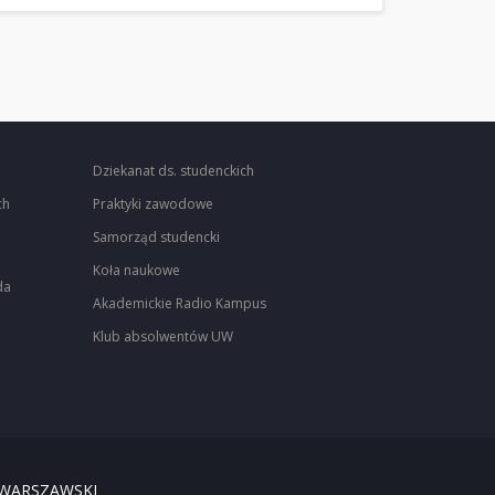
Dziekanat ds. studenckich
ch
Praktyki zawodowe
Samorząd studencki
Koła naukowe
da
Akademickie Radio Kampus
Klub absolwentów UW
 WARSZAWSKI