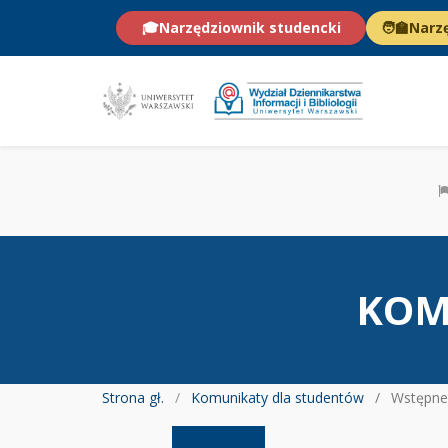
🎓
Narzędziownik studencki
🧑‍🏫
Narz
KOM
Strona gł.
Komunikaty dla studentów
Wstępne plany zajęć dla stu