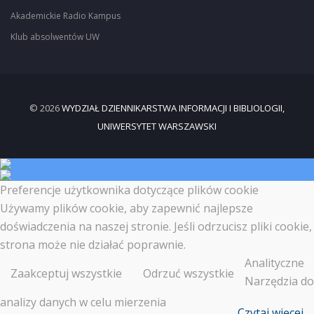
Akademickie Radio Kampus
Klub absolwentów UW
© 2026
WYDZIAŁ DZIENNIKARSTWA INFORMACJI I BIBLIOLOGII,
UNIWERSYTET WARSZAWSKI
Preferencje użytkownika dotyczące plików cookie
Używamy plików cookie, aby zapewnić najlepsze
doświadczenia na naszej stronie. Jeśli odrzucisz pliki cookie,
strona może nie działać poprawnie.
Analityczne
Zaakceptuj wszystkie
Odrzuć wszystkie
Narzędzia do
analizy danych w celu mierzenia
Czytaj więcej