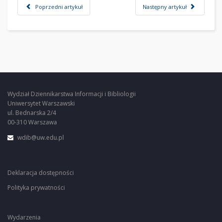
Poprzedni artykuł
Następny artykuł
Wydział Dziennikarstwa Informacji i Bibliologii
Uniwersytet Warszawski
ul. Bednarska 2/4
00-310 Warszawa
wdib@uw.edu.pl
Deklaracja dostępności
Polityka prywatności
Wydarzenia