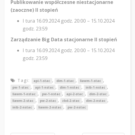
Publikowanie współczesne niestacjonarne
(zaoczne) II stopień
I tura 16.09.2024 godz. 20:00 – 15.10.2024
godz. 23:59
Zarządzanie Big Data stacjonarne II stopień
I tura 16.09.2024 godz. 20:00 – 15.10.2024
godz. 23:59
Tagi:
,
,
,
api-1-stac
dim-1-stac
liawm-1-stac
,
,
,
,
pw-1-stac
api-1-nstac
dim-1-nstac
inib-1-nstac
,
,
,
,
liawm-1-nstac
pw-1-nstac
api-2-stac
dim-2-stac
,
,
,
,
liawm-2-stac
pw-2-stac
zbd-2-stac
dim-2-nstac
,
,
inib-2-nstac
liawm-2-nstac
pw-2-nstac