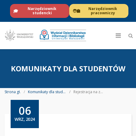
Narzędziownik
Narzędziownik
🎓
🧑‍🏫
studencki
pracowniczy
KOMUNIKATY DLA STUDENTÓW
Strona gł.
Komunikaty dla studentów
Rejestracja na zajęcia obowiązkowe dla studentów I roku - I i II st.
06
WRZ, 2024