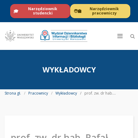
Narzędziownik
Narzędziownik
🎓
🧑‍🏫
studencki
pracowniczy
WYKŁADOWCY
Strona gł.
Pracownicy
Wykładowcy
prof. zw. dr hab. Rafał Habielski
prof. zw. dr hab. Rafał