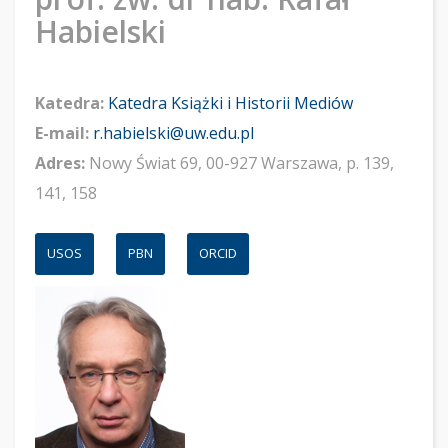
Habielski
Katedra:
Katedra Książki i Historii Mediów
E-mail:
r.habielski@uw.edu.pl
Adres:
Nowy Świat 69, 00-927 Warszawa, p. 139,
141, 158
USOS
PBN
ORCID