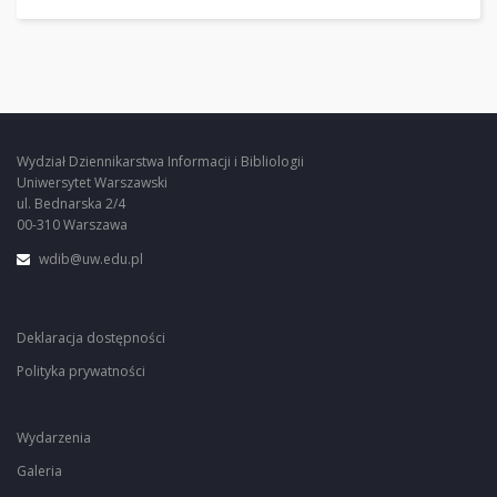
Wydział Dziennikarstwa Informacji i Bibliologii
Uniwersytet Warszawski
ul. Bednarska 2/4
00-310 Warszawa
wdib@uw.edu.pl
Deklaracja dostępności
Polityka prywatności
Wydarzenia
Galeria