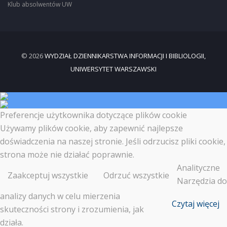
Klub absolwentów UW
© 2026
WYDZIAŁ DZIENNIKARSTWA INFORMACJI I BIBLIOLOGII,
UNIWERSYTET WARSZAWSKI
Preferencje użytkownika dotyczące plików cookie
Używamy plików cookie, aby zapewnić najlepsze
doświadczenia na naszej stronie. Jeśli odrzucisz pliki cookie,
strona może nie działać poprawnie.
Analityczne
Zaakceptuj wszystkie
Odrzuć wszystkie
Narzędzia do
analizy danych w celu mierzenia
Czytaj więcej
skuteczności strony i zrozumienia, jak
działa.