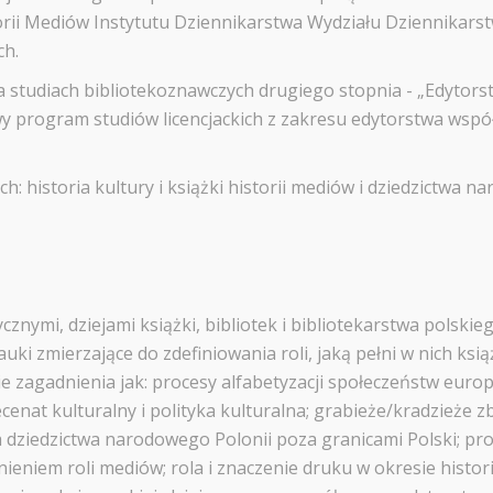
rii Mediów Instytutu Dziennikarstwa Wydziału Dziennikarstwa
ch.
na studiach bibliotekoznawczych drugiego stopnia - „Edytor
wy program studiów licencjackich z zakresu edytorstwa wsp
 historia kultury i książki historii mediów i dziedzictwa 
nymi, dziejami książki, bibliotek i bibliotekarstwa polskie
uki zmierzające do zdefiniowania roli, jaką pełni w nich ksią
kie zagadnienia jak: procesy alfabetyzacji społeczeństw eur
ecenat kulturalny i polityka kulturalna; grabieże/kradzieże z
a dziedzictwa narodowego Polonii poza granicami Polski; pro
niem roli mediów; rola i znaczenie druku w okresie histori