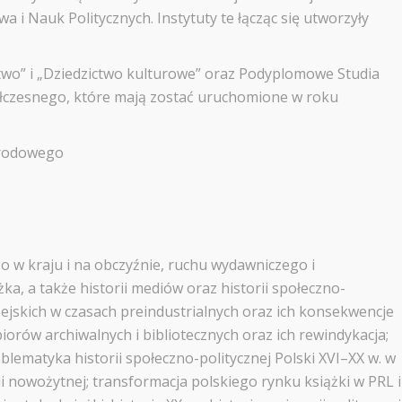
 i Nauk Politycznych. Instytuty te łącząc się utworzyły
stwo” i „Dziedzictwo kulturowe” oraz Podyplomowe Studia
ółczesnego, które mają zostać uruchomione w roku
narodowego
go w kraju i na obczyźnie, ruchu wydawniczego i
żka, a także historii mediów oraz historii społeczno-
opejskich w czasach preindustrialnych oraz ich konsekwencje
biorów archiwalnych i bibliotecznych oraz ich rewindykacja;
blematyka historii społeczno-politycznej Polski XVI–XX w. w
i nowożytnej; transformacja polskiego rynku książki w PRL i