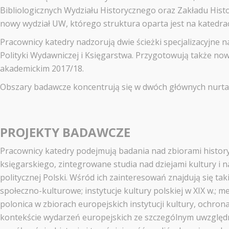
Bibliologicznych Wydziału Historycznego oraz Zakładu Histo
nowy wydział UW, którego struktura oparta jest na katedra
Pracownicy katedry nadzorują dwie ścieżki specjalizacyjne 
Polityki Wydawniczej i Księgarstwa. Przygotowują także no
akademickim 2017/18.
Obszary badawcze koncentrują się w dwóch głównych nurtach:
PROJEKTY BADAWCZE
Pracownicy katedry podejmują badania nad zbiorami historycz
księgarskiego, zintegrowane studia nad dziejami kultury i na
politycznej Polski. Wśród ich zainteresowań znajdują się ta
społeczno-kulturowe; instytucje kultury polskiej w XIX w.; m
polonica w zbiorach europejskich instytucji kultury, ochron
kontekście wydarzeń europejskich ze szczególnym uwzględnie