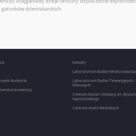
czo-księgarskiej; dzieje cenzury; współczesne edytorstwo i sz
a gatunków dziennikarskich.
nia
Katedry
Laboratorium Badań Medioznawczy
ownik studencki
Laboratorium Badań Telewizyjnych i
Filmowych
ownik pracowniczy
Centrum Badań i Edukacji im. Ryszar
Kapuścińskiego
Centrum Analiz Medialnych