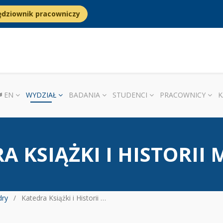
ędziownik pracowniczy
EN
WYDZIAŁ
BADANIA
STUDENCI
PRACOWNICY
K
A KSIĄŻKI I HISTORII
dry
Katedra Książki i Historii Mediów