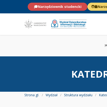
🎓
Narzędziownik studencki
🧑‍🏫
Narz
KATEDR
Strona gł.
Wydział
Struktura wydziału
Kate