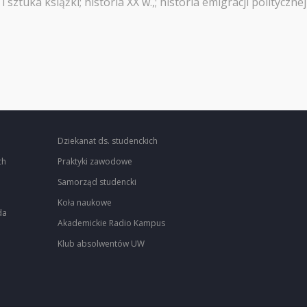
tuka książki; historia XX w.,; historia emigracji politycznej
Dziekanat ds. studenckich
ch
Praktyki zawodowe
Samorząd studencki
Koła naukowe
da
Akademickie Radio Kampus
Klub absolwentów UW