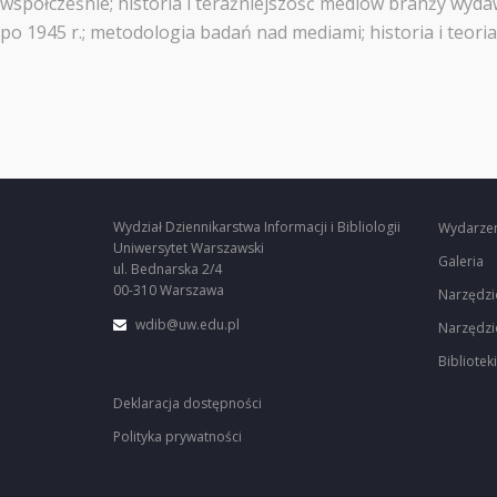
współcześnie; historia i teraźniejszość mediów branży wydawni
po 1945 r.; metodologia badań nad mediami; historia i teori
Wydział Dziennikarstwa Informacji i Bibliologii
Wydarze
Uniwersytet Warszawski
Galeria
ul. Bednarska 2/4
00-310 Warszawa
Narzędzi
wdib@uw.edu.pl
Narzędzi
Biblioteki
Deklaracja dostępności
Polityka prywatności