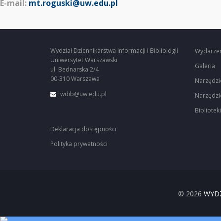
E-mail:
mt.roguski@uw.edu.pl
Wydział Dziennikarstwa Informacji i Bibliologii
Wydarze
Uniwersytet Warszawski
Galeria
ul. Bednarska 2/4
00-310 Warszawa
Narzędzi
wdib@uw.edu.pl
Narzędzi
Biblioteki
Deklaracja dostępności
Polityka prywatności
© 2026
WYDZ