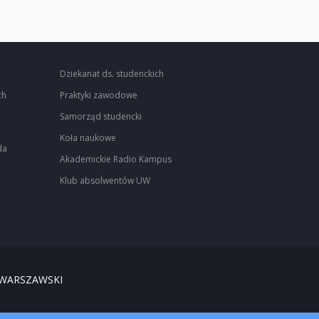
Dziekanat ds. studenckich
ch
Praktyki zawodowe
Samorząd studencki
Koła naukowe
da
Akademickie Radio Kampus
Klub absolwentów UW
 WARSZAWSKI