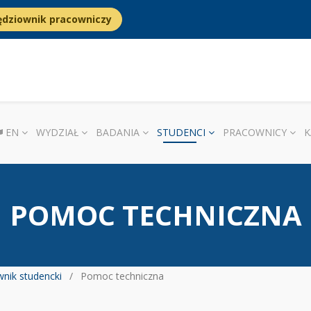
ędziownik pracowniczy
EN
WYDZIAŁ
BADANIA
STUDENCI
PRACOWNICY
K
POMOC TECHNICZNA
nik studencki
Pomoc techniczna