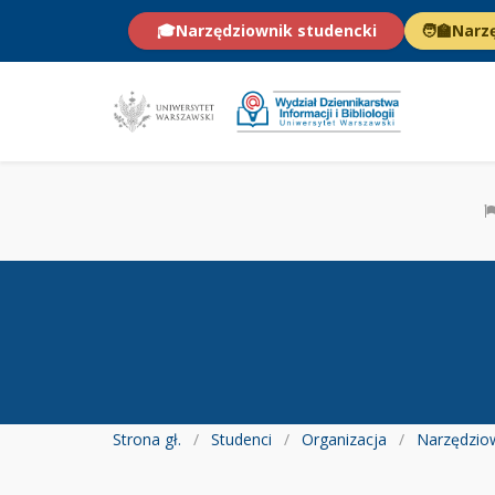
🎓
Narzędziownik studencki
🧑‍🏫
Narz
Strona gł.
Studenci
Organizacja
Narzędziow