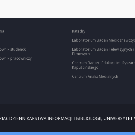
nia
Katedry
Laboratorium Badań Medioznawczy
ownik studencki
Laboratorium Badań Telewizyjnych i
Filmowych
ownik pracowniczy
Centrum Badań i Edukacji im. Ryszar
Kapuścińskiego
Centrum Analiz Medialnych
IAŁ DZIENNIKARSTWA INFORMACJI I BIBLIOLOGII, UNIWERSYTET