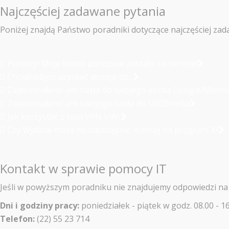
Najczęściej zadawane pytania
Poniżej znajdą Państwo poradniki dotyczące najczęściej za
Pomocy! Moje konto pocztowe zostało zamknięte!
Chciał(a)bym uzyskać dostęp do...
Zapomniałem/-am hasła do swojego konta Google/Micro
Zapomniałem/-am swojego hasła do USOSweba
Jak korzystać z sieci VPN UW?
Czy Wydział może mi udostępnić licencję na program X?
Kontakt w sprawie pomocy IT
Jeśli w powyższym poradniku nie znajdujemy odpowiedzi na s
Dni i godziny pracy:
poniedziałek - piątek w godz. 08.00 - 1
Telefon:
(22) 55 23 714