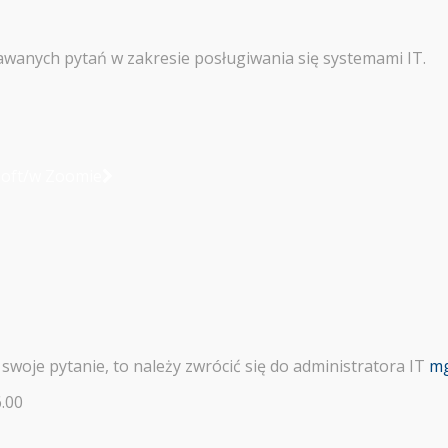
dawanych pytań w zakresie posługiwania się systemami IT.
soft/w Zoomie
woje pytanie, to należy zwrócić się do administratora IT
mg
6.00