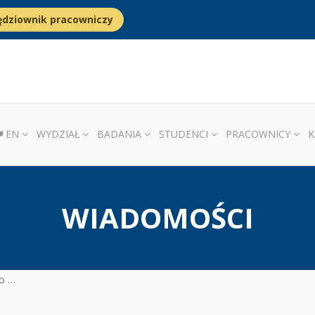
ędziownik pracowniczy
EN
WYDZIAŁ
BADANIA
STUDENCI
PRACOWNICY
K
WIADOMOŚCI
IB UW