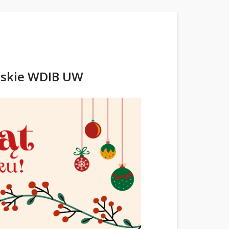
ńskie WDIB UW