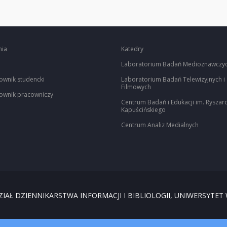
nia
Katedry
Laboratorium Badań Medioznawczy
ownik studencki
Laboratorium Badań Telewizyjnych i
Filmowych
ownik pracowniczy
Centrum Badań i Edukacji im. Ryszar
Kapuścińskiego
Centrum Analiz Medialnych
IAŁ DZIENNIKARSTWA INFORMACJI I BIBLIOLOGII, UNIWERSYTET