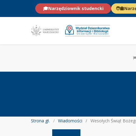
🎓
Narzędziownik studencki
🧑‍🏫
Narz
Strona gł.
Wiadomości
Wesołych Świąt Bożego Narodzenia życzy Kolegium Dziekańskie WD