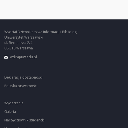
Wydział Dziennikarstwa Informacji i Bibliologii
Uniwersytet Warszawski
ul. Bednarska 2/4
00-310 Warszawa
wdib@uw.edu.pl
Deklaracja dostępności
Polityka prywatności
Wydarzenia
Galeria
Narzędziownik studencki