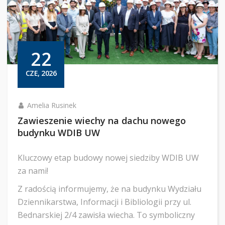
22
CZE, 2026
Amelia Rusinek
Zawieszenie wiechy na dachu nowego
budynku WDIB UW
Kluczowy etap budowy nowej siedziby WDIB UW
za nami!
​Z radością informujemy, że na budynku Wydziału
Dziennikarstwa, Informacji i Bibliologii przy ul.
Bednarskiej 2/4 zawisła wiecha. To symboliczny