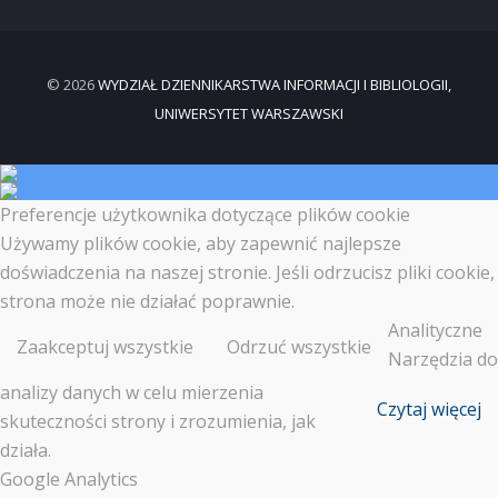
© 2026
WYDZIAŁ DZIENNIKARSTWA INFORMACJI I BIBLIOLOGII,
UNIWERSYTET WARSZAWSKI
Preferencje użytkownika dotyczące plików cookie
Używamy plików cookie, aby zapewnić najlepsze
doświadczenia na naszej stronie. Jeśli odrzucisz pliki cookie,
strona może nie działać poprawnie.
Analityczne
Zaakceptuj wszystkie
Odrzuć wszystkie
Narzędzia do
analizy danych w celu mierzenia
Czytaj więcej
skuteczności strony i zrozumienia, jak
działa.
Google Analytics