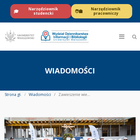
Narzędziownik
Narzędziownik
🎓
🧑‍🏫
studencki
pracowniczy
WIADOMOŚCI
Strona gł.
Wiadomości
Zawieszenie wiechy na dachu nowego budynku WDIB UW