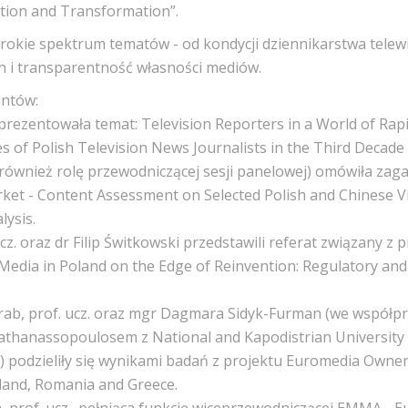
tion and Transformation”.
rokie spektrum tematów - od kondycji dziennikarstwa telew
 i transparentność własności mediów.
antów:
ezentowała temat: Television Reporters in a World of Rapi
 of Polish Television News Journalists in the Third Decade 
a również rolę przewodniczącej sesji panelowej) omówiła zaga
et - Content Assessment on Selected Polish and Chinese 
lysis.
ucz. oraz dr Filip Świtkowski przedstawili referat związany z 
 Media in Poland on the Edge of Reinvention: Regulatory and
orab, prof. ucz. oraz mgr Dagmara Sidyk-Furman (we współpr
apathanassopoulosem z National and Kapodistrian University
y) podzieliły się wynikami badań z projektu Euromedia Own
land, Romania and Greece.