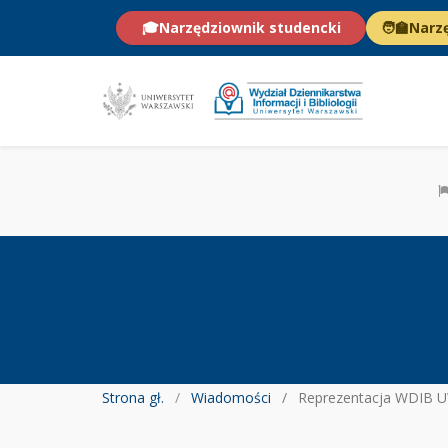
🎓
Narzędziownik studencki
🧑‍🏫
Narz
Strona gł.
Wiadomości
Reprezentacja WDIB UW na międzynarodowej konferencji IAMCR 2026 w I