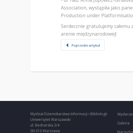
- dr hab. Anna Jupowicz-Ginals
Association, wystąpiła jako pan
Production under Platformisatio
Serdecznie gratulujemy całemu
arenie międzynarodowej!
Poprzedni artykuł
Wydział Dziennikarstwa Informacji i Bibliologii
Wydarze
Uniwersytet Warszawski
Galeria
ul. Bednarska 2/4
00-310 Warszawa
Narzędzi