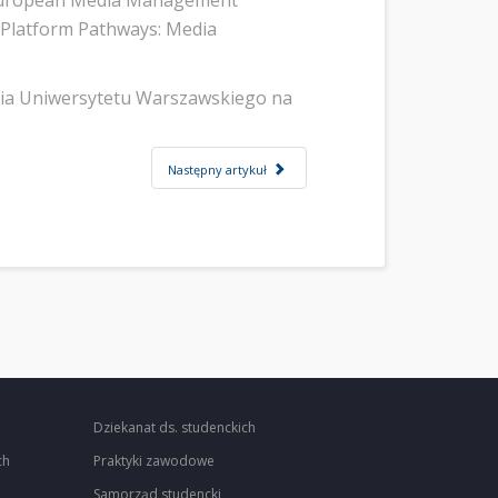
 - European Media Management
d Platform Pathways: Media
nia Uniwersytetu Warszawskiego na
Następny artykuł
Dziekanat ds. studenckich
ch
Praktyki zawodowe
Samorząd studencki