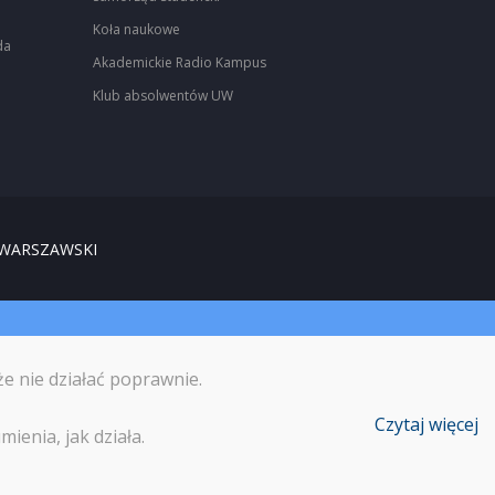
Koła naukowe
da
Akademickie Radio Kampus
Klub absolwentów UW
 WARSZAWSKI
że nie działać poprawnie.
Czytaj więcej
ienia, jak działa.