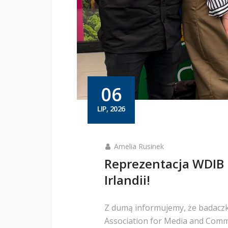
06
LIP, 2026
Amelia Rusinek
Reprezentacja WDIB
Irlandii!
Z dumą informujemy, że badaczki
Association for Media and Comm