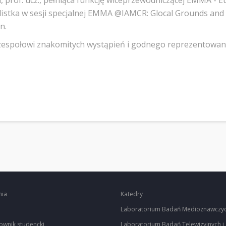
ka, prof. ucz., pełniąca funkcję wiceprzewodniczącej EMMA
elistka w sesji specjalnej EMMA @IAMCR: Glocal Grounds an
n.
 zespołowi znakomitych wystąpień i godnego reprezentowa
nia
Katedry
Laboratorium Badań Medioznawczy
ownik studencki
Laboratorium Badań Telewizyjnych i