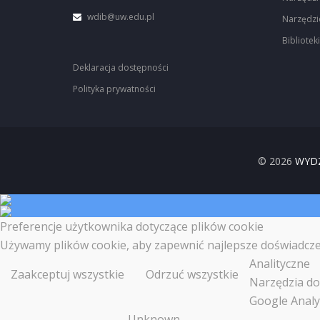
wdib@uw.edu.pl
Narzędzi
Biblioteki
Deklaracja dostępności
Polityka prywatności
© 2026
WYDZ
Preferencje użytkownika dotyczące plików cookie
Używamy plików cookie, aby zapewnić najlepsze doświadczenia
Analityczne
Zaakceptuj wszystkie
Odrzuć wszystkie
Narzędzia do 
Google Analy
Unknown