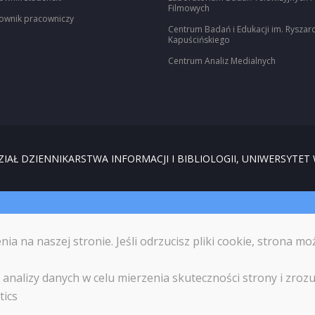
Filmowych
ownik pracowniczy
Centrum Badań i Edukacji im. Ryszar
Kapuścińskiego
Centrum Analiz Medialnych
IAŁ DZIENNIKARSTWA INFORMACJI I BIBLIOLOGII, UNIWERSYTET
 na naszej stronie. Jeśli odrzucisz pliki cookie, strona mo
analizy danych w celu mierzenia skuteczności strony i zrozum
tics