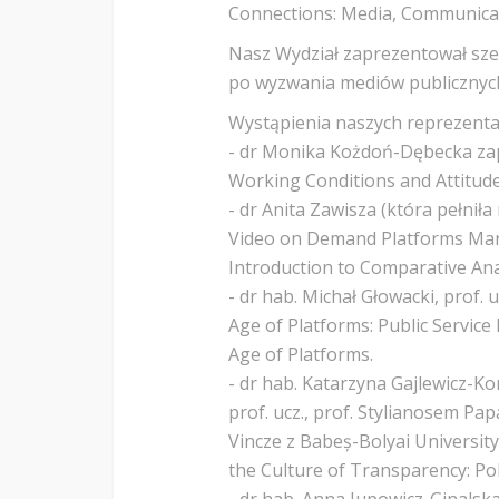
Connections: Media, Communica
Nasz Wydział zaprezentował sze
po wyzwania mediów publicznych
Wystąpienia naszych reprezent
- dr Monika Kożdoń-Dębecka zapr
Working Conditions and Attitudes
- dr Anita Zawisza (która pełnił
Video on Demand Platforms Mark
Introduction to Comparative Ana
- dr hab. Michał Głowacki, prof. 
Age of Platforms: Public Service
Age of Platforms.
- dr hab. Katarzyna Gajlewicz-K
prof. ucz., prof. Stylianosem P
Vincze z Babeș-Bolyai Universit
the Culture of Transparency: Po