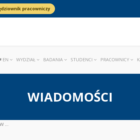
ędziownik pracowniczy
EN
WYDZIAŁ
BADANIA
STUDENCI
PRACOWNICY
K
WIADOMOŚCI
rlandii!