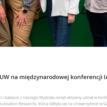
 UW na międzynarodowej konferencji 
 i badacze z naszego Wydziału wzięli aktywny udział w konf
unication Research), która odbyła się na Uniwersytecie w G