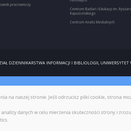
Filmowych
ownik pracowniczy
Centrum Badań i Edukacji im. Ryszar
Kapuścińskiego
Centrum Analiz Medialnych
IAŁ DZIENNIKARSTWA INFORMACJI I BIBLIOLOGII, UNIWERSYTET
 na naszej stronie. Jeśli odrzucisz pliki cookie, strona mo
analizy danych w celu mierzenia skuteczności strony i zrozum
tics