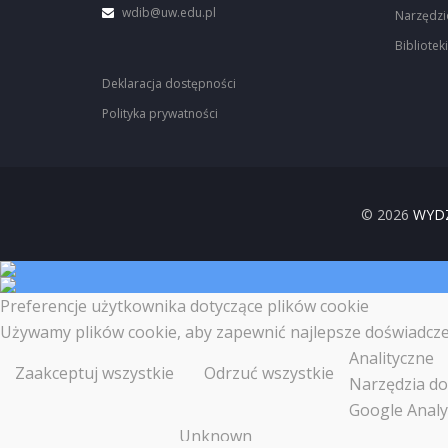
wdib@uw.edu.pl
Narzędzi
Biblioteki
Deklaracja dostępności
Polityka prywatności
© 2026
WYDZ
Preferencje użytkownika dotyczące plików cookie
Używamy plików cookie, aby zapewnić najlepsze doświadczenia
Analityczne
Zaakceptuj wszystkie
Odrzuć wszystkie
Narzędzia do 
Google Analy
Unknown