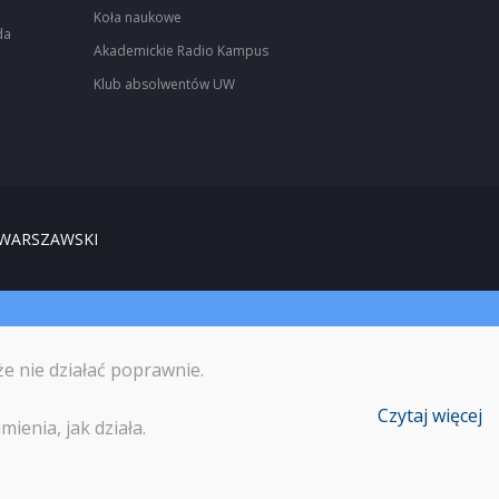
Koła naukowe
da
Akademickie Radio Kampus
Klub absolwentów UW
 WARSZAWSKI
że nie działać poprawnie.
Czytaj więcej
ienia, jak działa.