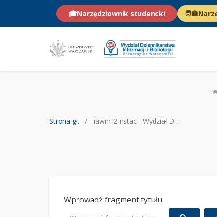
🎓
Narzędziownik studencki
🧑‍🏫
Narz
Strona gł.
liawm-2-nstac - Wydział Dziennikarstwa Informacji i Bibliologii UW
Wprowadź fragment tytułu