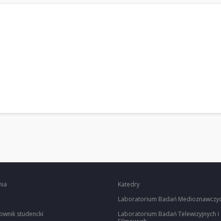
nia
Katedry
Laboratorium Badań Medioznawczy
ownik studencki
Laboratorium Badań Telewizyjnych i