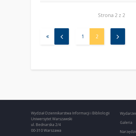
Strona 2 z 2
1
2
Wydział Dziennikarstwa Informacji i Bibliologii
Wydarze
Uniwersytet Warszawski
Galeria
ul. Bednarska 2/4
00-310 Warszawa
Narzędzi