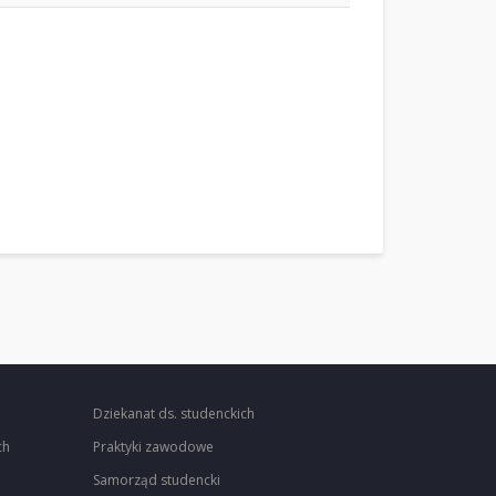
Dziekanat ds. studenckich
ch
Praktyki zawodowe
Samorząd studencki