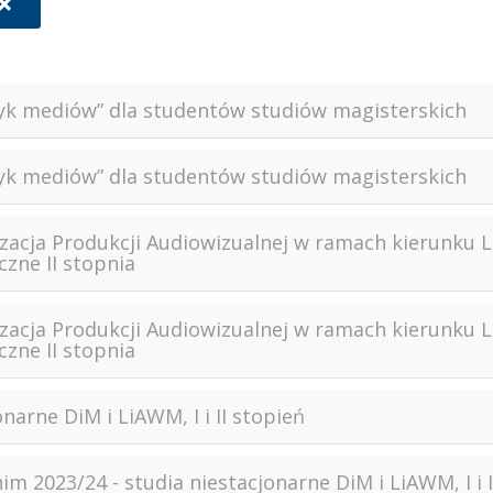
ityk mediów” dla studentów studiów magisterskich
ityk mediów” dla studentów studiów magisterskich
izacja Produkcji Audiowizualnej w ramach kierunku 
czne II stopnia
izacja Produkcji Audiowizualnej w ramach kierunku 
czne II stopnia
narne DiM i LiAWM, I i II stopień
m 2023/24 - studia niestacjonarne DiM i LiAWM, I i I