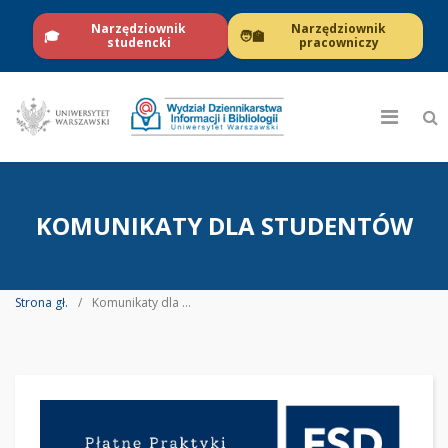
Narzędziownik
Narzędziownik
🎓
🧑‍🏫
studencki
pracowniczy
KOMUNIKATY DLA STUDENTÓW
Strona gł.
Komunikaty dla studentów