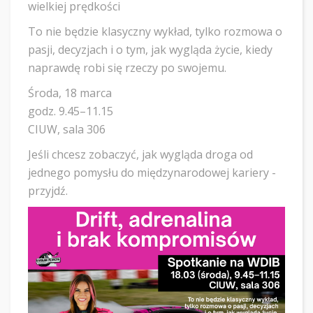
wielkiej prędkości
To nie będzie klasyczny wykład, tylko rozmowa o
pasji, decyzjach i o tym, jak wygląda życie, kiedy
naprawdę robi się rzeczy po swojemu.
Środa, 18 marca
godz. 9.45–11.15
CIUW, sala 306
Jeśli chcesz zobaczyć, jak wygląda droga od
jednego pomysłu do międzynarodowej kariery -
przyjdź.