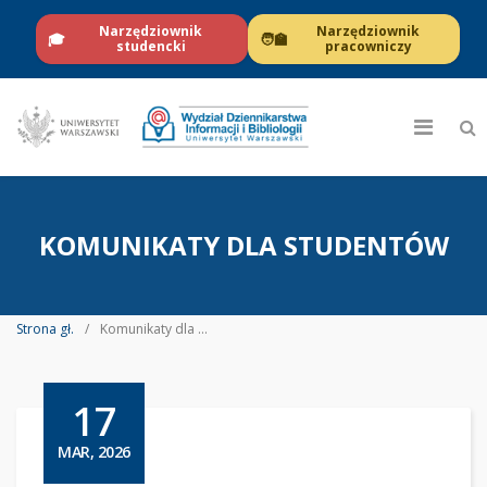
Narzędziownik
Narzędziownik
🎓
🧑‍🏫
studencki
pracowniczy
KOMUNIKATY DLA STUDENTÓW
Strona gł.
Komunikaty dla studentów
17
MAR, 2026