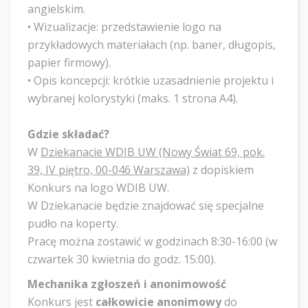
angielskim.
• ​Wizualizacje: przedstawienie logo na
przykładowych materiałach (np. baner, długopis,
papier firmowy).
• ​Opis koncepcji: krótkie uzasadnienie projektu i
wybranej kolorystyki (maks. 1 strona A4).
Gdzie składać?
W
Dziekanacie WDIB UW (Nowy Świat 69, pok.
39, IV piętro, 00-046 Warszawa)
z dopiskiem
Konkurs na logo WDIB UW.
W Dziekanacie będzie znajdować się specjalne
pudło na koperty.
Pracę można zostawić w godzinach 8:30-16:00 (w
czwartek 30 kwietnia do godz. 15:00).
Mechanika zgłoszeń i anonimowość
​Konkurs jest
całkowicie anonimowy
do