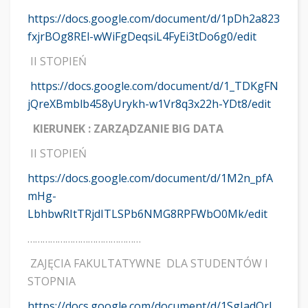
https://docs.google.com/document/d/1pDh2a823
fxjrBOg8REl-wWiFgDeqsiL4FyEi3tDo6g0/edit
II STOPIEŃ
https://docs.google.com/document/d/1_TDKgFN
jQreXBmblb458yUrykh-w1Vr8q3x22h-YDt8/edit
KIERUNEK : ZARZĄDZANIE BIG DATA
II STOPIEŃ
https://docs.google.com/document/d/1M2n_pfA
mHg-
LbhbwRItTRjdITLSPb6NMG8RPFWbO0Mk/edit
………………………………………
ZAJĘCIA FAKULTATYWNE DLA STUDENTÓW I
STOPNIA
https://docs.google.com/document/d/1SgJadOrI