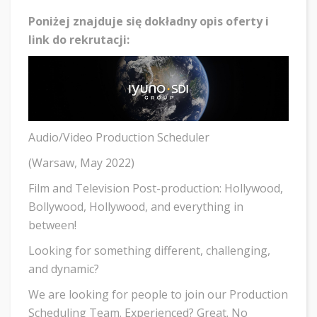
Poniżej znajduje się dokładny opis oferty i
link do rekrutacji:
Audio/Video Production Scheduler
(Warsaw, May 2022)
Film and Television Post-production: Hollywood,
Bollywood, Hollywood, and everything in
between!
Looking for something different, challenging,
and dynamic?
We are looking for people to join our Production
Scheduling Team. Experienced? Great. No