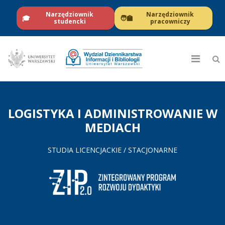
Narzędziownik
Narzędziownik
🎓
🧑‍🏫
studencki
pracowniczy
LOGISTYKA I ADMINISTROWANIE W
MEDIACH
STUDIA LICENCJACKIE / STACJONARNE