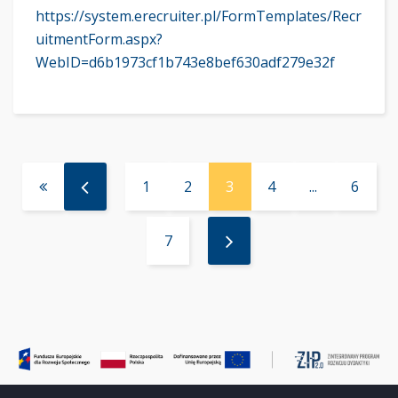
https://system.erecruiter.pl/FormTemplates/Recr
uitmentForm.aspx?
WebID=d6b1973cf1b743e8bef630adf279e32f
1
2
3
4
...
6
7