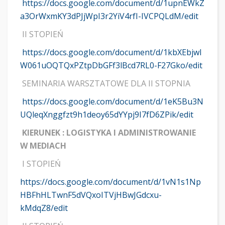
https://docs.google.com/document/d/1upnEWkZ
a3OrWxmKY3dPJjWpI3r2YiV4rfI-IVCPQLdM/edit
II STOPIEŃ
https://docs.google.com/document/d/1kbXEbjwl
W061uOQTQxPZtpDbGFf3lBcd7RL0-F27Gko/edit
SEMINARIA WARSZTATOWE DLA II STOPNIA
https://docs.google.com/document/d/1eK5Bu3N
UQleqXnggfzt9h1deoy65dYYpj9I7fD6ZPik/edit
KIERUNEK : LOGISTYKA I ADMINISTROWANIE
W MEDIACH
I STOPIEŃ
https://docs.google.com/document/d/1vN1s1Np
HBFhHLTwnF5dVQxoITVjHBwJGdcxu-
kMdqZ8/edit