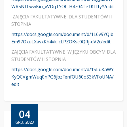
WR5NITwwKio_vVDqTYOL-H4z04Te1KlTtyY/edit
ZAJĘCIA FAKULTATYWNE DLA STUDENTÓW II
STOPNIA
https://docs.google.com/document/d/1L6v9YQib
Em97OxuLXavxKh4vk_cLPZOKsc0QRj-dV2c/edit
ZAJĘCIA FAKULTATYWNE W JĘZYKU OBCYM DLA
STUDENTÓW II STOPNIA
https://docs.google.com/document/d/1SLuKaWY
KyQCVgmWuq0nPQ6jbzFenfQU60oS3kVFoUNA/
edit
04
GRU, 2023