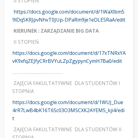
II STOPIEŃ
https://docs.google.com/document/d/1WaXlbm5
9lDq5KRJpvNhvT0JUp-DPaRm9je1eDLESRaA/edit
KIERUNEK : ZARZĄDZANIE BIG DATA
II STOPIEŃ
https://docs.google.com/document/d/17xTNRxYA
vK9xfqZEJfyCRrBVYuLZpZgypynCymH7Ba0/edit
………………………………………
ZAJĘCIA FAKULTATYWNE DLA STUDENTÓW I
STOPNIA
https://docs.google.com/document/d/1WUJ_Due
4rR7LwB4bK16T6Sc03O3MSCXK2AYEM5_kji4/edi
t
ZAJĘCIA FAKULTATYWNE DLA STUDENTÓW II
STOPNIA