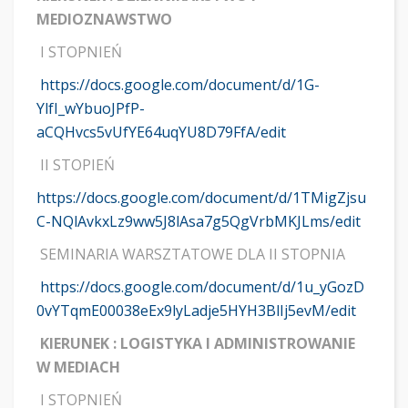
MEDIOZNAWSTWO
I STOPNIEŃ
https://docs.google.com/document/d/1G-
YlfI_wYbuoJPfP-
aCQHvcs5vUfYE64uqYU8D79FfA/edit
II STOPIEŃ
https://docs.google.com/document/d/1TMigZjsu
C-NQlAvkxLz9ww5J8lAsa7g5QgVrbMKJLms/edit
SEMINARIA WARSZTATOWE DLA II STOPNIA
https://docs.google.com/document/d/1u_yGozD
0vYTqmE00038eEx9lyLadje5HYH3BlIj5evM/edit
KIERUNEK : LOGISTYKA I ADMINISTROWANIE
W MEDIACH
I STOPNIEŃ