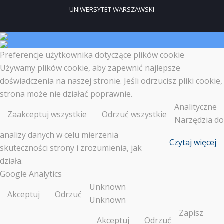
UNIWERSYTET WARSZAWSKI
Preferencje użytkownika dotyczące plików cookie
Używamy plików cookie, aby zapewnić najlepsze
doświadczenia na naszej stronie. Jeśli odrzucisz pliki cookie,
strona może nie działać poprawnie.
Analityczne
Zaakceptuj wszystkie
Odrzuć wszystkie
Narzędzia do
analizy danych w celu mierzenia
Czytaj więcej
skuteczności strony i zrozumienia, jak
działa.
Google Analytics
Unknown
Akceptuj
Odrzuć
Unknown
Zapisz
Akceptuj
Odrzuć