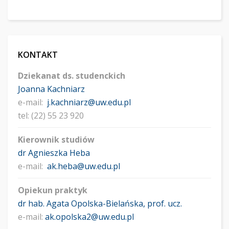
KONTAKT
Dziekanat ds. studenckich
Joanna Kachniarz
e-mail:
j.kachniarz@uw.edu.pl
tel: (22) 55 23 920
Kierownik studiów
dr Agnieszka Heba
e-mail:
ak.heba@uw.edu.pl
Opiekun praktyk
dr hab. Agata Opolska-Bielańska, prof. ucz.
e-mail:
ak.opolska2@uw.edu.pl