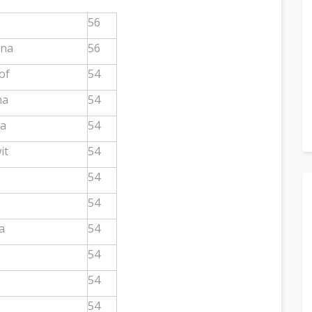
56
yna
56
of
54
na
54
a
54
it
54
54
54
a
54
54
54
54