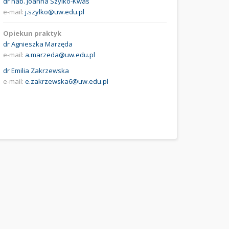
dr hab. Joanna Szylko-Kwas
e-mail:
j.szylko@uw.edu.pl
Opiekun praktyk
dr Agnieszka Marzęda
e-mail:
a.marzeda@uw.edu.pl
dr Emilia Zakrzewska
e-mail:
e.zakrzewska6@uw.edu.pl