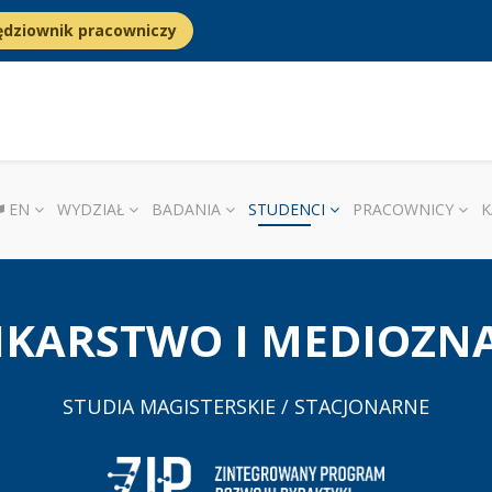
ędziownik pracowniczy
EN
WYDZIAŁ
BADANIA
STUDENCI
PRACOWNICY
K
IKARSTWO I MEDIOZ
STUDIA MAGISTERSKIE / STACJONARNE