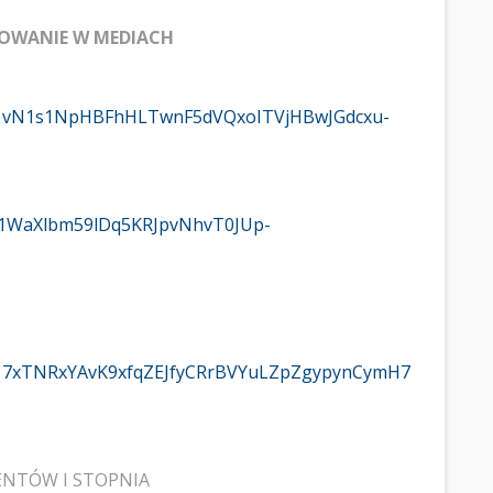
TROWANIE W MEDIACH
/d/1vN1s1NpHBFhHLTwnF5dVQxoITVjHBwJGdcxu-
d/1WaXlbm59lDq5KRJpvNhvT0JUp-
d/17xTNRxYAvK9xfqZEJfyCRrBVYuLZpZgypynCymH7
ENTÓW I STOPNIA