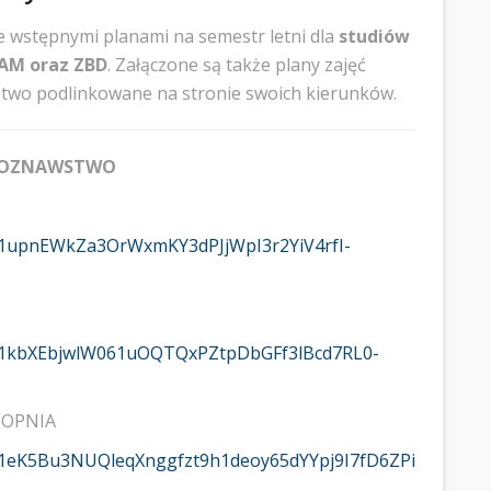
 wstępnymi planami na semestr letni dla
studiów
LAM oraz ZBD
. Załączone są także plany zajęć
ństwo podlinkowane na stronie swoich kierunków.
EDIOZNAWSTWO
d/1upnEWkZa3OrWxmKY3dPJjWpI3r2YiV4rfI-
/d/1kbXEbjwlW061uOQTQxPZtpDbGFf3lBcd7RL0-
TOPNIA
d/1eK5Bu3NUQleqXnggfzt9h1deoy65dYYpj9I7fD6ZPi