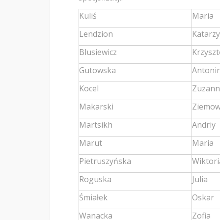
Kuliś
Maria
Lendzion
Katarz
Blusiewicz
Krzyszt
Gutowska
Antoni
Kocel
Zuzann
Makarski
Ziemow
Martsikh
Andriy
Marut
Maria
Pietruszyńska
Wiktori
Roguska
Julia
Śmiałek
Oskar
Wanacka
Zofia