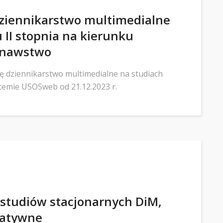
 dziennikarstwo multimedialne
oku II stopnia na kierunku
znawstwo
ję dziennikarstwo multimedialne na studiach
temie USOSweb od 21.12.2023 r.
 studiów stacjonarnych DiM,
ltatywne