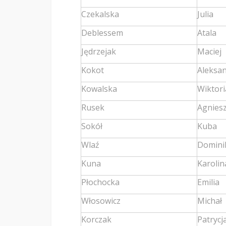
Czekalska
Julia
Deblessem
Atala
Jędrzejak
Maciej
Kokot
Aleksa
Kowalska
Wiktori
Rusek
Agnies
Sokół
Kuba
Wlaź
Domini
Kuna
Karolin
Płochocka
Emilia
Włosowicz
Michał
Korczak
Patrycj