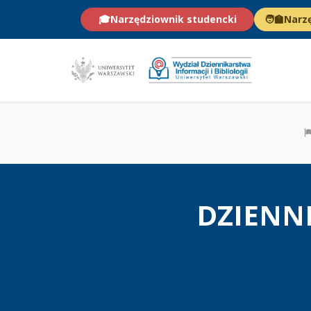
🎓
Narzędziownik studencki
🧑‍🏫
Narz
DZIENN