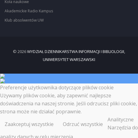
Koła naukowe
Akademickie Radio Kampus
Klub absolwentów UW
© 2026
WYDZIAŁ DZIENNIKARSTWA INFORMACJI I BIBLIOLOGII,
UNIWERSYTET WARSZAWSKI
Preferencje użytkownika dotyczące plików cookie
Używamy plików cookie, aby zapewnić najlepsze
doświadczenia na naszej stronie. Jeśli odrzucisz pliki cookie,
strona może nie działać poprawnie.
Analityczne
Zaakceptuj wszystkie
Odrzuć wszystkie
Narzędzia do
analizy danych w celu mierzenia