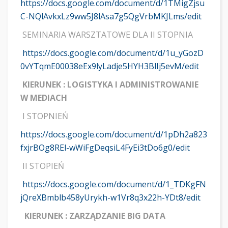
https://docs.google.com/document/d/1TMigZjsu
C-NQlAvkxLz9ww5J8lAsa7g5QgVrbMKJLms/edit
SEMINARIA WARSZTATOWE DLA II STOPNIA
https://docs.google.com/document/d/1u_yGozD
0vYTqmE00038eEx9lyLadje5HYH3BlIj5evM/edit
KIERUNEK : LOGISTYKA I ADMINISTROWANIE
W MEDIACH
I STOPNIEŃ
https://docs.google.com/document/d/1pDh2a823
fxjrBOg8REl-wWiFgDeqsiL4FyEi3tDo6g0/edit
II STOPIEŃ
https://docs.google.com/document/d/1_TDKgFN
jQreXBmblb458yUrykh-w1Vr8q3x22h-YDt8/edit
KIERUNEK : ZARZĄDZANIE BIG DATA