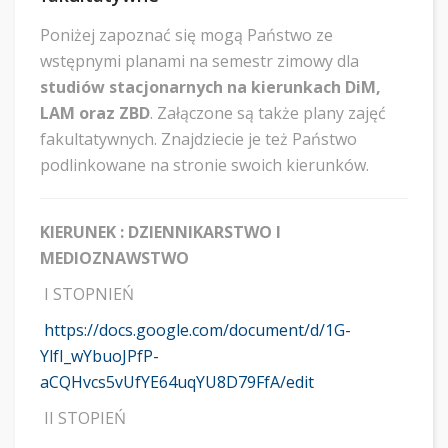
Poniżej zapoznać się mogą Państwo ze
wstępnymi planami na semestr zimowy dla
studiów stacjonarnych na kierunkach DiM,
LAM oraz ZBD
. Załączone są także plany zajęć
fakultatywnych. Znajdziecie je też Państwo
podlinkowane na stronie swoich kierunków.
KIERUNEK : DZIENNIKARSTWO I
MEDIOZNAWSTWO
I STOPNIEŃ
https://docs.google.com/document/d/1G-
YlfI_wYbuoJPfP-
aCQHvcs5vUfYE64uqYU8D79FfA/edit
II STOPIEŃ