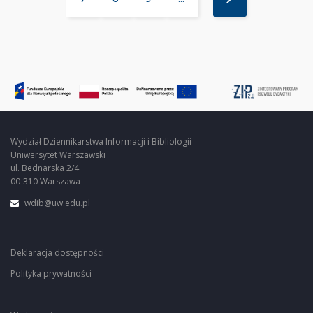
Wydział Dziennikarstwa Informacji i Bibliologii
Uniwersytet Warszawski
ul. Bednarska 2/4
00-310 Warszawa
wdib@uw.edu.pl
Deklaracja dostępności
Polityka prywatności