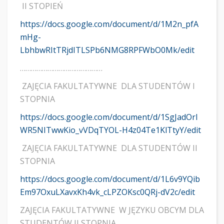
II STOPIEŃ
https://docs.google.com/document/d/1M2n_pfA
mHg-
LbhbwRItTRjdITLSPb6NMG8RPFWbO0Mk/edit
………………………………………
ZAJĘCIA FAKULTATYWNE DLA STUDENTÓW I
STOPNIA
https://docs.google.com/document/d/1SgJadOrI
WR5NITwwKio_vVDqTYOL-H4z04Te1KlTtyY/edit
ZAJĘCIA FAKULTATYWNE DLA STUDENTÓW II
STOPNIA
https://docs.google.com/document/d/1L6v9YQib
Em97OxuLXavxKh4vk_cLPZOKsc0QRj-dV2c/edit
ZAJĘCIA FAKULTATYWNE W JĘZYKU OBCYM DLA
STUDENTÓW II STOPNIA