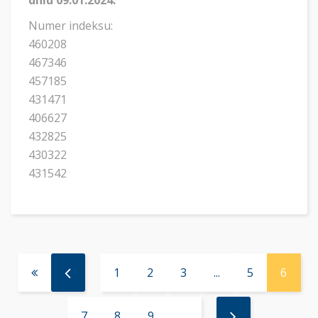
dniu 09.01.2024.
Numer indeksu:
460208
467346
457185
431471
406627
432825
430322
431542
1
2
3
...
5
6
7
8
9
...